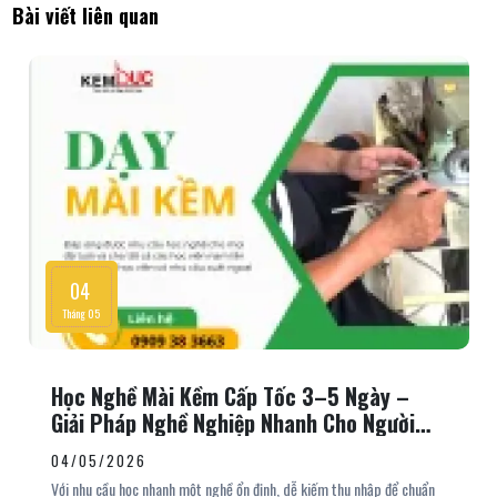
Bài viết liên quan
04
Tháng 05
Học Nghề Mài Kềm Cấp Tốc 3–5 Ngày –
Giải Pháp Nghề Nghiệp Nhanh Cho Người
Xuất Ngoại
04/05/2026
Với nhu cầu học nhanh một nghề ổn định, dễ kiếm thu nhập để chuẩn