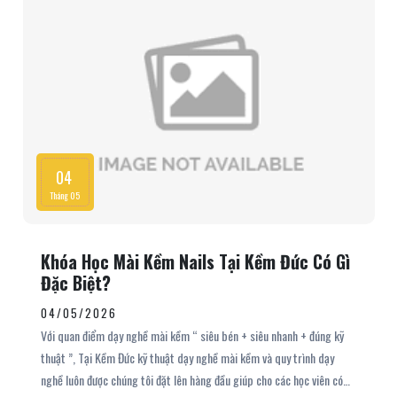
giản. Hãy cùng Kềm Đức tìm hiểu chi tiết hơn về máy mài kềm trong
bài viết sau đây nhé.
04
Tháng 05
Khóa Học Mài Kềm Nails Tại Kềm Đức Có Gì
Đặc Biệt?
04/05/2026
Với quan điểm dạy nghề mài kềm “ siêu bén + siêu nhanh + đúng kỹ
thuật ”, Tại Kềm Đức kỹ thuật dạy nghề mài kềm và quy trình dạy
nghề luôn được chúng tôi đặt lên hàng đầu giúp cho các học viên có