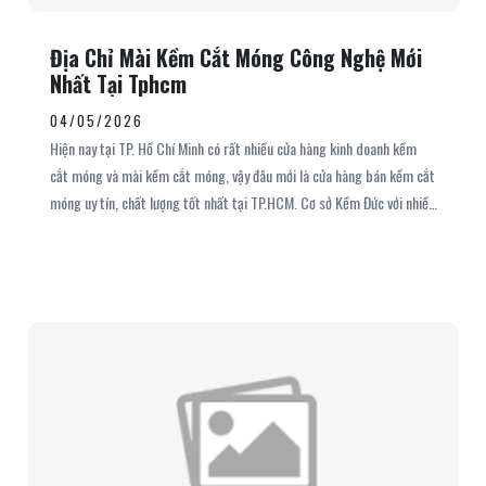
Địa Chỉ Mài Kềm Cắt Móng Công Nghệ Mới
Nhất Tại Tphcm
04/05/2026
Hiện nay tại TP. Hồ Chí Minh có rất nhiều cửa hàng kinh doanh kềm
cắt móng và mài kềm cắt móng, vậy đâu mới là cửa hàng bán kềm cắt
móng uy tín, chất lượng tốt nhất tại TP.HCM. Cơ sở Kềm Đức với nhiều
năm kinh nghiệm trong nghề, tự hào là địa chỉ mài kềm cắt móng số 1
tại tphcm, mong muốn mang lại cho người thợ làm nail bộ dụng cụ
làm nail siêu bén nhọn, hỗ trợ tốt nhất công việc của bạn. Hãy cùng
chúng tôi tìm hiểu về địa chỉ mài kềm nail này thông qua bài viết sau
đây nhé.