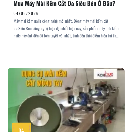
Mua Máy Mài Kềm Cắt Da Siêu Bén Ở Đâu?
04/05/2026
Máy mài kềm nails công nghệ mới nhất, Dòng máy mài kềm cắt
da Siêu Bén công nghệ hiện đại nhất hiện nay, sản phẩm máy mài kềm
nails này đạt đến độ bén tuyệt vời nhất, tính đến thời điểm hiện tại thì
chưa có dòng máy mài kềm nào có thể sánh bằng. Và dòng máy mài
kềm nails , kềm cắt da được nhắc đến ở trên không ở đâu xa, chỉ có tại
cơ sở của Kềm Đức chúng tôi. Để hiểu rx hon các thông số và đặc tính
của máy mài kềm nhặt da, cắt da công nghệ cao này, mời bạn theo
dõi tiếp bài viết cùng Kềm Đức nhé.
04