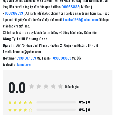
Học viên có nhu cầu đăng ký và tư vấn thêm về khóa học
dạy mài kềm
nails , vui
lòng liên hệ với công ty kềm đức qua hotline:
0909383663
( Mr.Đức )
-
0938307399
( A.Thành ) để đượuc chúng tôi giải đáp ngay trong hôm nay. Hoặc
bạn có thể gửi yêu cầu tư vấn về địa chỉ email:
thanhvo1989@icloud.com
để được
giải đáp chi tiết nhé.
Chân thành cảm ơn quý khách đã tin tưởng và đồng hành cùng Kiềm Đức.
Công Ty TNHH Phương Oanh
Địa chỉ:
96/1/5 Phan Đình Phùng , Phường 2 , Quận Phú Nhuận , TP.HCM
Email:
kemduc@yahoo.com
Hotline:
0938 307 399
Mr. Thành -
0909383663
Mr. Đức
Website:
kemduc.vn
0.0
0 đánh giá
0%
| 0
0%
| 0