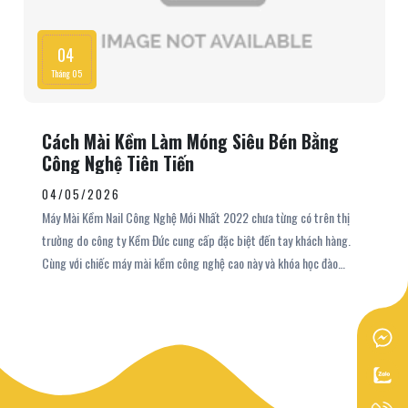
04
Tháng 05
Cách Mài Kềm Làm Móng Siêu Bén Bằng
Công Nghệ Tiên Tiến
04/05/2026
Máy Mài Kềm Nail Công Nghệ Mới Nhất 2022 chưa từng có trên thị
trường do công ty Kềm Đức cung cấp đặc biệt đến tay khách hàng.
Cùng với chiếc máy mài kềm công nghệ cao này và khóa học đào
tạo cách mài kềm làm móng siêu bén, Kềm Đức sẽ tạo ra người thợ
mài kềm chuyên nghiệp cùng với những chiếc kềm nai siêu bén siêu
bén phục vụ cho khách hàng. Để hiểu rõ hơn về cách mài kềm nail
bằng máy mài kềm công nghệ mới nhất 2022 này, bạn quý bạn đọc
theo dõi tiếp bài viết sau đây nhé.