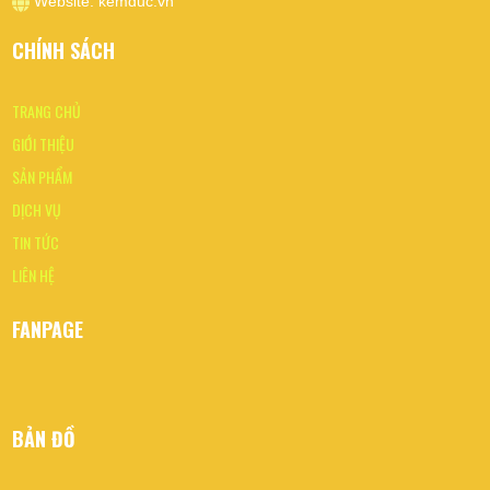
Website:
kemduc.vn
CHÍNH SÁCH
TRANG CHỦ
GIỚI THIỆU
SẢN PHẨM
DỊCH VỤ
TIN TỨC
LIÊN HỆ
FANPAGE
BẢN ĐỒ