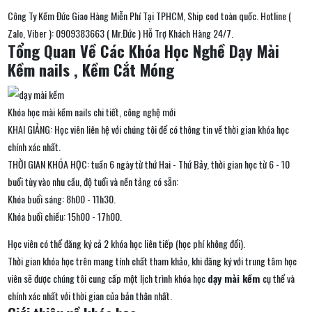
Công Ty Kềm Đức Giao Hàng Miễn Phí Tại TPHCM, Ship cod toàn quốc. Hotline (
Zalo, Viber ): 0909383663 ( Mr.Đức ) Hỗ Trợ Khách Hàng 24/7.
Tổng Quan Về Các Khóa Học Nghề Dạy Mài
Kềm nails , Kềm Cắt Móng
Khóa học mài kềm nails chi tiết, công nghệ mới
KHAI GIẢNG: Học viên liên hệ với chúng tôi để có thông tin về thời gian khóa học
chính xác nhất.
THỜI GIAN KHÓA HỌC: tuần 6 ngày từ thứ Hai - Thứ Bảy, thời gian học từ 6 - 10
buổi tùy vào nhu cầu, độ tuổi và nền tảng có sẵn:
Khóa buổi sáng: 8h00 - 11h30.
Khóa buổi chiều: 15h00 - 17h00.
Học viên có thể đăng ký cả 2 khóa học liên tiếp (học phí không đổi).
Thời gian khóa học trên mang tính chất tham khảo, khi đăng ký với trung tâm học
viên sẽ được chúng tôi cung cấp một lịch trình khóa học
dạy mài kềm
cụ thể và
chính xác nhất với thời gian của bản thân nhất.