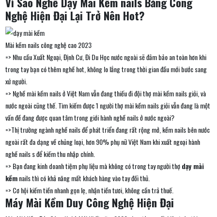
Vì Sao Nghề Dạy Mài Kềm nails Bằng Công
Nghệ Hiện Đại Lại Trở Nên Hot?
Mài kềm nails công nghệ cao 2023
=> Nhu cầu Xuất Ngoại, Định Cư, Đi Du Học nước ngoài sẽ đảm bảo an toàn hơn khi
trong tay bạn có thêm nghề hot, không lo lắng trong thời gian đầu mới bước sang
xứ người.
=> Nghề mài kềm nails ở Việt Nam vẫn đang thiếu đi đội thợ mài kềm nails giỏi, và
nước ngoài cũng thế. Tìm kiếm được 1 người thợ mài kềm nails giỏi vẫn đang là một
vấn đề đang được quan tâm trong giới hành nghề nails ở nước ngoài?
=>Thị trường ngành nghề nails để phát triển đang rất rộng mở, kềm nails bên nước
ngoài rất đa dạng về chủng loại, hơn 90% phụ nữ Việt Nam khi xuất ngoại hành
nghề nails s để kiếm thu nhập chính.
=> Bạn đang kinh doanh tiệm phụ liệu mà không có trong tay người thợ
dạy mài
kềm
nails thì có khả năng mất khách hàng vào tay đối thủ.
=> Cơ hội kiếm tiền nhanh gọn lẹ, nhận tiền tươi, không cần trả thuế.
Máy Mài Kềm Duy Công Nghệ Hiện Đại