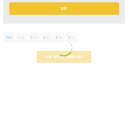
GỬI
Tất cả
1
2
3
4
5
XEM TẤT CẢ ĐÁNH GIÁ