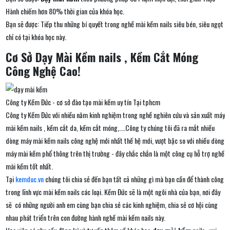
Hành chiếm hơn 80% thời gian của khóa học.
Bạn sẽ được: Tiếp thu những bí quyết trong nghề mài kềm nails siêu bén, siêu ngọt
chỉ có tại khóa học này.
Cơ Sở Dạy Mài Kềm nails , Kềm Cắt Móng
Công Nghệ Cao!
Công ty Kềm Đức - cơ sở đào tạo mài kềm uy tín Tại tphcm
Công ty Kềm Đức với nhiều năm kinh nghiệm trong nghề nghiên cứu và sản xuất máy
mài kềm nails , kềm cắt da, kềm cắt móng,....Công ty chúng tôi đã ra mắt nhiều
dòng máy mài kềm nails công nghệ mới nhất thế hệ mới, vượt bậc so với nhiều dòng
máy mài kềm phổ thông trên thị trường - đây chắc chắn là một công cụ hỗ trợ nghề
mài kềm tốt nhất.
Tại
kemduc.vn
chúng tôi chia sẻ đến bạn tất cả những gì mà bạn cần để thành công
trong lĩnh vực mài kềm nails các loại. Kềm Đức sẽ là một ngôi nhà của bạn, nơi đây
sẽ có những người anh em cùng bạn chia sẻ các kinh nghiệm, chia sẻ cơ hội cùng
nhau phát triển trên con đường hành nghề mài kềm nails này.