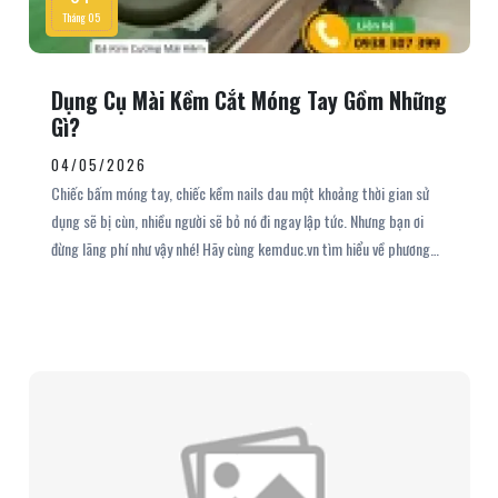
Tháng 05
Dụng Cụ Mài Kềm Cắt Móng Tay Gồm Những
Gì?
04/05/2026
Chiếc bấm móng tay, chiếc kềm nails dau một khoảng thời gian sử
dụng sẽ bị cùn, nhiều người sẽ bỏ nó đi ngay lập tức. Nhưng bạn ơi
đừng lãng phí như vậy nhé! Hãy cùng kemduc.vn tìm hiểu về phương
pháp mài kềm cắt móng siêu bén sẽ giúp cho chiếc kềm cắt móng
tay bị cùn của bạn trở nên sắc bén lại ngay. Dịch vụ mài kềm nails ,
mài kềm cắt móng tay từ bộ dụng cụ mài kềm cắt móng tay tại Kềm
Đức sẽ không làm bạn thất vọng.