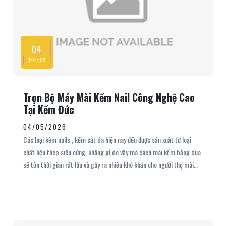
04
Tháng 05
Trọn Bộ Máy Mài Kềm Nail Công Nghệ Cao
Tại Kềm Đức
04/05/2026
Các loại kềm nails , kềm cắt da hiện nay đều được sản xuất từ loại
chất liệu thép siêu cứng, không gỉ do vậy mà cách mài kềm bằng dũa
sẽ tốn thời gian rất lâu và gây ra nhiều khó khăn cho người thợ mài
kềm. Với máy mài kềm nails công nghệ cao do kềm đức sản xuất, bạn
đã có thể mài được tất cả những loại kềm nails, kềm cắt da trên thị
trường từ những cây kềm đã cũ cho đến những cây kềm mới bất chấp
mọi loại thép siêu cứng trên thị trường chỉ bằng vài thao tác đơn