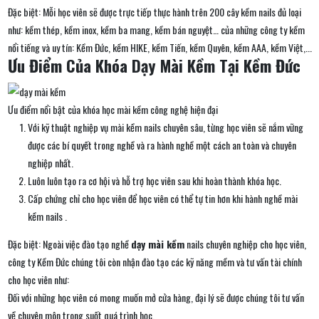
Đặc biệt: Mỗi học viên sẽ được trực tiếp thực hành trên 200 cây kềm nails đủ loại
như: kềm thép, kềm inox, kềm ba mang, kềm bán nguyệt… của những công ty kềm
nổi tiếng và uy tín: Kềm Đức, kềm HIKE, kềm Tiến, kềm Quyên, kềm AAA, kềm Việt,...
Ưu Điểm Của Khóa Dạy Mài Kềm Tại Kềm Đức
Ưu điểm nổi bật của khóa học mài kềm công nghệ hiện đại
Với kỹ thuật nghiệp vụ mài kềm nails chuyên sâu, từng học viên sẽ nắm vững
được các bí quyết trong nghề và ra hành nghề một cách an toàn và chuyên
nghiệp nhất.
Luôn luôn tạo ra cơ hội và hỗ trợ học viên sau khi hoàn thành khóa học.
Cấp chứng chỉ cho học viên để học viên có thể tự tin hơn khi hành nghề mài
kềm nails .
Đặc biệt: Ngoài việc đào tạo nghề
dạy mài kềm
nails chuyên nghiệp cho học viên,
công ty Kềm Đức chúng tôi còn nhận đào tạo các kỹ năng mềm và tư vấn tài chính
cho học viên như:
Đối với những học viên có mong muốn mở cửa hàng, đại lý sẽ được chúng tôi tư vấn
về chuyên môn trong suốt quá trình học.