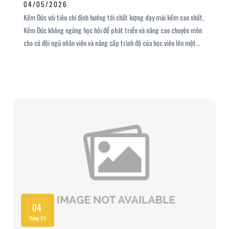
04/05/2026
Kềm Đức với tiêu chí định hướng tới chất lượng dạy mài kềm cao nhất,
Kềm Đức không ngừng học hỏi để phát triển và nâng cao chuyên môn
cho cả đội ngũ nhân viên và nâng cấp trình độ của học viên lên một
tầm cao mới. Khi tham gia khóa đào tạo dạy mài kềm kéo tại Kềm
Đức, học viên sẽ được thực hiện trên nền tảng thực hành chuyên
nghiệp cho cả nam lẫn nữ, thực hiện trên hơn 200 cây kềm kéo các
loại. Để hiểu rõ hơn về khóa học này, mời bạn cùng theo dõi cùng
chúng tôi nhé.
04
Tháng 05