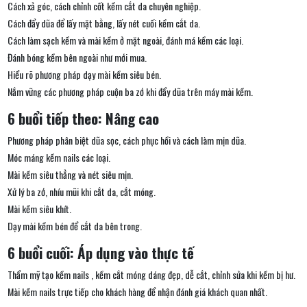
Cách xả góc, cách chỉnh cốt kềm cắt da chuyên nghiệp.
Cách đẩy dũa để lấy mặt bằng, lấy nét cuối kềm cắt da.
Cách làm sạch kềm và mài kềm ở mặt ngoài, đánh má kềm các loại.
Đánh bóng kềm bên ngoài như mới mua.
Hiểu rõ phương pháp dạy mài kềm siêu bén.
Nắm vững các phương pháp cuộn ba zớ khi đẩy dũa trên máy mài kềm.
6 buổi tiếp theo: Nâng cao
Phương pháp phân biệt dũa sọc, cách phục hồi và cách làm mịn dũa.
Móc máng kềm nails các loại.
Mài kềm siêu thẳng và nét siêu mịn.
Xử lý ba zớ, nhíu mũi khi cắt da, cắt móng.
Mài kềm siêu khít.
Dạy mài kềm bén để cắt da bên trong.
6 buổi cuối: Áp dụng vào thực tế
Thẩm mỹ tạo kềm nails , kềm cắt móng dáng đẹp, dễ cắt, chỉnh sửa khi kềm bị hư.
Mài kềm nails trực tiếp cho khách hàng để nhận đánh giá khách quan nhất.