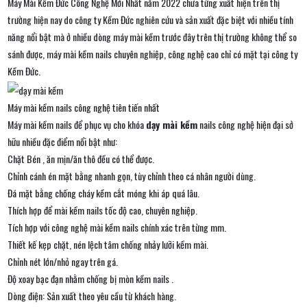
Máy Mài Kềm Đức Công Nghệ Mới Nhất năm 2022 chưa từng xuất hiện trên thị
trường hiện nay do công ty Kềm Đức nghiên cứu và sản xuất đặc biệt với nhiều tính
năng nổi bật mà ở nhiều dòng máy mài kềm trước đây trên thị trường không thể so
sánh được, máy mài kềm nails chuyên nghiệp, công nghệ cao chỉ có mặt tại công ty
Kềm Đức.
Máy mài kềm nails công nghệ tiên tiến nhất
Máy mài kềm nails để phục vụ cho khóa
dạy mài kềm
nails công nghệ hiện đại sở
hữu nhiều đặc điểm nổi bật như:
Chặt Bén , ăn mịn/ăn thô đều có thể được.
Chỉnh cánh én mặt bằng nhanh gọn, tùy chỉnh theo cá nhân người dùng.
Đá mặt bằng chống cháy kềm cắt móng khi áp quá lâu.
Thích hợp để mài kềm nails tốc độ cao, chuyên nghiệp.
Tích hợp với công nghệ mài kềm nails chính xác trên từng mm.
Thiết kế kẹp chặt, nén lệch tâm chống nhảy lưỡi kềm mài.
Chỉnh nét lớn/nhỏ ngay trên gá.
Độ xoay bạc đạn nhằm chống bị mòn kềm nails .
Dòng điện: Sản xuất theo yêu cầu từ khách hàng.