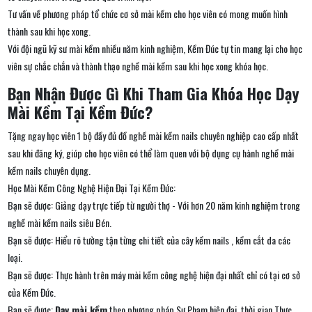
Tư vấn về phương pháp tổ chức cơ sở mài kềm cho học viên có mong muốn hình
thành sau khi học xong.
Với đội ngũ kỹ sư mài kềm nhiều năm kinh nghiệm, Kềm Đúc tự tin mang lại cho học
viên sự chắc chắn và thành thạo nghề mài kềm sau khi học xong khóa học.
Bạn Nhận Được Gì Khi Tham Gia Khóa Học Dạy
Mài Kềm Tại Kềm Đức?
Tặng ngay học viên 1 bộ đầy đủ đồ nghề mài kềm nails chuyên nghiệp cao cấp nhất
sau khi đăng ký, giúp cho học viên có thể làm quen với bộ dụng cụ hành nghề mài
kềm nails chuyên dụng.
Học Mài Kềm Công Nghệ Hiện Đại Tại Kềm Đức:
Bạn sẽ được: Giảng dạy trực tiếp từ người thợ - Với hơn 20 năm kinh nghiệm trong
nghề mài kềm nails siêu Bén.
Bạn sẽ được: Hiểu rõ tường tận từng chi tiết của cây kềm nails , kềm cắt da các
loại.
Bạn sẽ được: Thực hành trên máy mài kềm công nghệ hiện đại nhất chỉ có tại cơ sở
của Kềm Đức.
Bạn sẽ được:
Dạy mài kềm
theo phương pháp Sư Phạm hiện đại, thời gian Thực