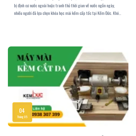
bị định cư nước ngoài hoặc tranh thủ thời gian về nước ngắn ngày,
nhiều người đã lựa chọn khóa học mài kềm cấp tốc tại Kềm Đức. Khóa
học chỉ trong 3–5 ngày, tập trung vào thực hành thực tế, cầm tay chỉ
việc, giúp bạn nhanh chóng nắm vững tay nghề và có thể làm nghề
ngay sau khi hoàn tất. Hãy liên hệ với công ty Kềm Đức chúng tôi để
được tư vấn và đăng ký khóa học mài kềm linh hoạt với khung thời gian
rảnh cho học viên nhé.
04
Tháng 05