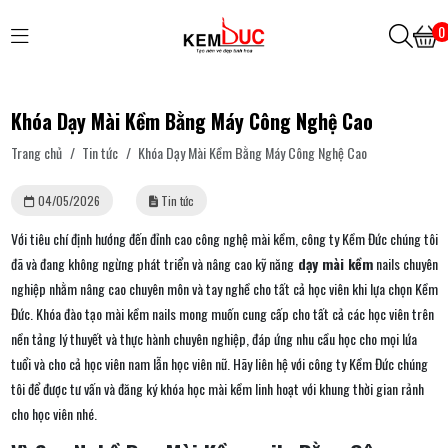
0
Khóa Dạy Mài Kềm Bằng Máy Công Nghệ Cao
Trang chủ
/
Tin tức
/
Khóa Dạy Mài Kềm Bằng Máy Công Nghệ Cao
04/05/2026
Tin tức
Với tiêu chí định hướng đến đỉnh cao công nghệ mài kềm, công ty Kềm Đức chúng tôi
đã và đang không ngừng phát triển và nâng cao kỹ năng
dạy mài kềm
nails chuyên
nghiệp nhằm nâng cao chuyên môn và tay nghề cho tất cả học viên khi lựa chọn Kềm
Đức. Khóa đào tạo mài kềm nails mong muốn cung cấp cho tất cả các học viên trên
nền tảng lý thuyết và thực hành chuyên nghiệp, đáp ứng nhu cầu học cho mọi lứa
tuổi và cho cả học viên nam lẫn học viên nữ. Hãy liên hệ với công ty Kềm Đức chúng
tôi để được tư vấn và đăng ký khóa học mài kềm linh hoạt với khung thời gian rảnh
cho học viên nhé.