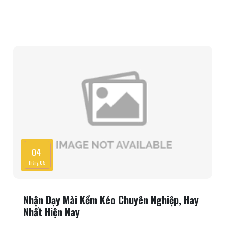
thể tiếp thu kiến thức và kỹ năng một cách tốt nhất. Học viên khi hoàn
tất khóa học mài kềm có thể sẵn sàng ra nghề có kỹ năng cao, hạn
chế tối đa các rủi ro trong quá trình hành nghề. Để giúp các bạn có
thêm nhiều kiến thức hơn về lớp học mài kềm này, mời bạn theo dõi
các kiến thức sau đây cùng chúng tôi nhé.
04
Tháng 05
Nhận Dạy Mài Kềm Kéo Chuyên Nghiệp, Hay
Nhất Hiện Nay