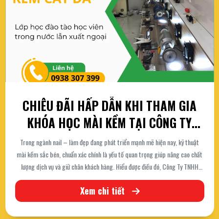
HI THAM GIA
HỌC MÀI KỀM CÔNG 
ẠI CÔNG TY
Với tiêu chí định hướng đến đỉnh cao công nghệ
OANH
chúng tôi đã và đang không ngừng phát triển và
nh mẽ hiện nay, kỹ thuật
kềmnails chuyên nghiệp nhằm nâng cao chuyên m
 trọng giúp nâng cao chất
học viên khi lựa chọn Kềm Đức. Khóa đào tạo 
ợc điều đó, Công Ty TNHH
Xem chi tiết
cung cấp cho tất cả các học viên trên nền tảng
 sâu, không chỉ đào tạo
chuyên nghiệp, đáp ứng nhu cầu học cho mọi lứa t
ành riêng cho học viên.
lẫn học viên nữ. Hãy liên hệ với công ty Kềm Đức 
đăng ký khóa học mài kềm linh hoạt với khung th