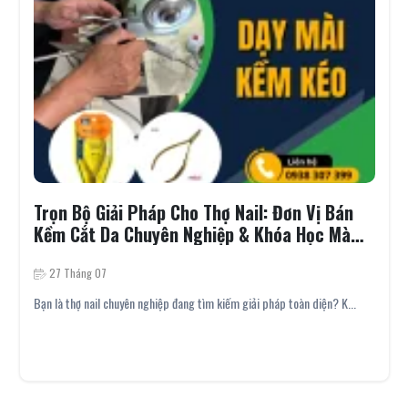
i Pháp Cho Thợ Nail: Đơn Vị Bán
Vì Sao Kềm
 Chuyên Nghiệp & Khóa Học Mài
Kềm Chất L
 Báo Giá
Chuyên Gia
27 Tháng 07
uyên nghiệp đang tìm kiếm giải pháp toàn diện? K...
Bạn băn khoăn vì s