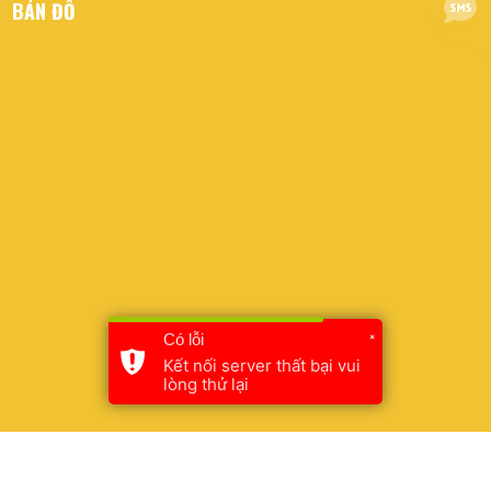
BẢN ĐỒ
×
Có lỗi
Kết nối server thất bại vui
lòng thử lại
© 2026 Công Ty TNHH Phương Oanh - Thiết kế bởi sikido.vn