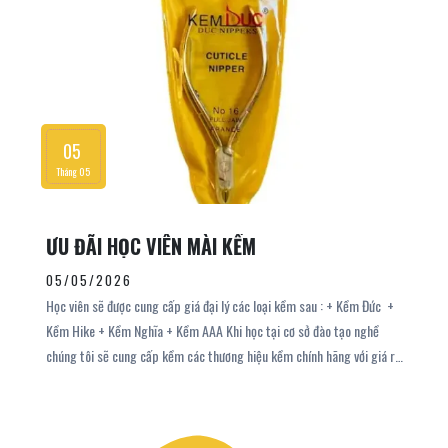
05
Tháng 05
ƯU ĐÃI HỌC VIÊN MÀI KỀM
05/05/2026
Học viên sẽ được cung cấp giá đại lý các loại kềm sau : + Kềm Đức +
Kềm Hike + Kềm Nghĩa + Kềm AAA Khi học tại cơ sở đào tạo nghề
chúng tôi sẽ cung cấp kềm các thương hiệu kềm chính hãng với giá rẻ
nhất thị trường hiện tại. Liên hệ : 0909.383.663 hoặc 0909841158 (
A Đức )