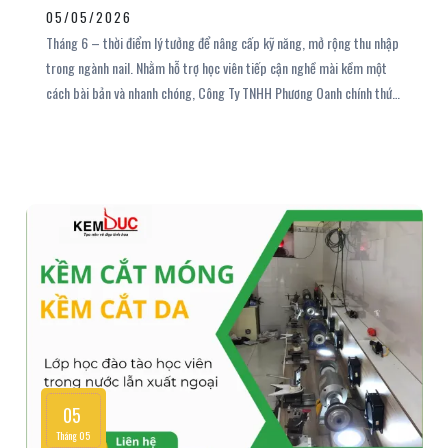
TNHH PHƯƠNG OANH
05/05/2026
Tháng 6 – thời điểm lý tưởng để nâng cấp kỹ năng, mở rộng thu nhập
trong ngành nail. Nhằm hỗ trợ học viên tiếp cận nghề mài kềm một
cách bài bản và nhanh chóng, Công Ty TNHH Phương Oanh chính thức
triển khai chương trình chiêu đãi đặc biệt tháng 6/2026 với nhiều ưu
đãi hấp dẫn chưa từng có. Nếu bạn đang tìm kiếm một nghề phụ thu
nhập cao hoặc muốn nâng cao tay nghề nail, đây chính là cơ hội không
nên bỏ lỡ!
05
Tháng 05