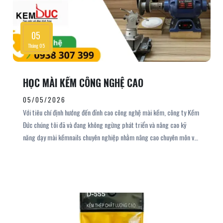
05
Tháng 05
HỌC MÀI KỀM CÔNG NGHỆ CAO
05/05/2026
Với tiêu chí định hướng đến đỉnh cao công nghệ mài kềm, công ty Kềm
Đức chúng tôi đã và đang không ngừng phát triển và nâng cao kỹ
năng dạy mài kềmnails chuyên nghiệp nhằm nâng cao chuyên môn và
tay nghề cho tất cả học viên khi lựa chọn Kềm Đức. Khóa đào tạo mài
kềm nails mong muốn cung cấp cho tất cả các học viên trên nền tảng
lý thuyết và thực hành chuyên nghiệp, đáp ứng nhu cầu học cho mọi
lứa tuổi và cho cả học viên nam lẫn học viên nữ. Hãy liên hệ với công ty
Kềm Đức chúng tôi để được tư vấn và đăng ký khóa học mài kềm linh
hoạt với khung thời gian rảnh cho học viên nhé.