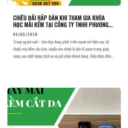
CHIÊU ĐÃI HẤP DẪN KHI THAM GIA KHÓA
HỌC MÀI KỀM TẠI CÔNG TY TNHH PHƯƠNG
OANH
05/05/2026
Trong ngành nail – làm đẹp đang phát triển mạnh mẽ hiện nay, kỹ
thuật mài kềm sắc bén, chuẩn xác chính là yếu tố quan trọng giúp
nâng cao chất lượng dịch vụ và giữ chân khách hàng. Hiểu được điều
đó, Công Ty TNHH Phương Oanh mang đến khóa học mài kềm chuyên
sâu, không chỉ đào tạo bài bản mà còn đi kèm nhiều ưu đãi hấp dẫn
dành riêng cho học viên.