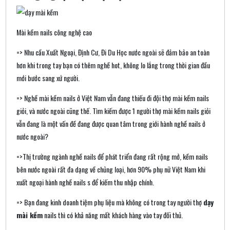
Mài kềm nails công nghệ cao
=> Nhu cầu Xuất Ngoại, Định Cư, Đi Du Học nước ngoài sẽ đảm bảo an toàn
hơn khi trong tay bạn có thêm nghề hot, không lo lắng trong thời gian đầu
mới bước sang xứ người.
=> Nghề mài kềm nails ở Việt Nam vẫn đang thiếu đi đội thợ mài kềm nails
giỏi, và nước ngoài cũng thế. Tìm kiếm được 1 người thợ mài kềm nails giỏi
vẫn đang là một vấn đề đang được quan tâm trong giới hành nghề nails ở
nước ngoài?
=>Thị trường ngành nghề nails để phát triển đang rất rộng mở, kềm nails
bên nước ngoài rất đa dạng về chủng loại, hơn 90% phụ nữ Việt Nam khi
xuất ngoại hành nghề nails s để kiếm thu nhập chính.
=> Bạn đang kinh doanh tiệm phụ liệu mà không có trong tay người thợ
dạy
mài kềm
nails thì có khả năng mất khách hàng vào tay đối thủ.