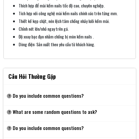
Thích hợp để mài kềm nails tốc độ cao, chuyên nghiệp.
Tích hợp với công nghệ mài kềm nails chính xác trên từng mm.
Thiết kế kẹp chặt, nén lệch tâm chống nhảy lưỡi kềm mài.
Chỉnh nét lớn/nhỏ ngay trên gá.
Độ xoay bạc đạn nhằm chống bị mòn kềm nails .
Dòng điện: Sản xuất theo yêu cầu từ khách hàng.
Câu Hỏi Thường Gặp
Do you include common questions?
What are some random questions to ask?
Do you include common questions?