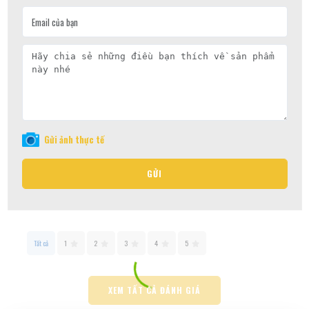
Gửi ảnh thực tế
GỬI
Tất cả
1
2
3
4
5
XEM TẤT CẢ ĐÁNH GIÁ