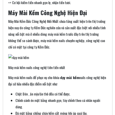
=> Cơ hội kiếm tiền nhanh gọn lẹ, nhận tiền tươi.
Máy Mài Kềm Công Nghệ Hiện Đại
Máy Mài Kềm Đức Công Nghệ Mới Nhất chưa từng xuất hiện trên thị trường
hiện nay do công ty Kềm Đức nghiên cứu và sản xuất đặc biệt với nhiều tính
năng nổi bật mà ở nhiều dòng máy mài kềm trước đây trên thị trường
không thể so sánh được, máy mài kềm nails chuyên nghiệp, công nghệ cao
chỉ có mặt tại công ty Kềm Đức.
Máy mài kềm nails công nghệ tiên tiến nhất
Máy mài kềm nails để phục vụ cho khóa
dạy mài kềm
nails công nghệ hiện
đại sở hữu nhiều đặc điểm nổi bật như:
Chặt Bén , ăn mịn/ăn thô đều có thể được.
Chỉnh cánh én mặt bằng nhanh gọn, tùy chỉnh theo cá nhân người
dùng.
Đá mặt bằng chống cháy kềm cắt móng khi áp quá lâu.