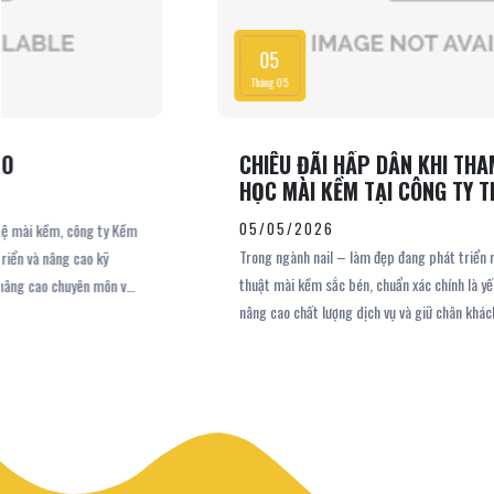
05
Tháng 05
CHIÊU ĐÃI HẤP DẪN KHI THAM GIA KHÓA
HỌC MÀI KỀM TẠI CÔNG TY TNHH PHƯƠNG
OANH
05/05/2026
Trong ngành nail – làm đẹp đang phát triển mạnh mẽ hiện nay, kỹ
thuật mài kềm sắc bén, chuẩn xác chính là yếu tố quan trọng giúp
nâng cao chất lượng dịch vụ và giữ chân khách hàng. Hiểu được điều
đó, Công Ty TNHH Phương Oanh mang đến khóa học mài kềm chuyên
sâu, không chỉ đào tạo bài bản mà còn đi kèm nhiều ưu đãi hấp dẫn
dành riêng cho học viên.